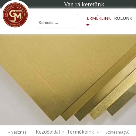
Van rá keretünk
Keresés ...
TERMÉKEINK
RÓLUNK
Kezdőoldal
Termékeink
« Vásznas
Színesmagvú