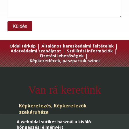
Küldés
Oldal térkép
|
Általános kereskedelmi feltételek
|
Adatvédelmi szabályzat
|
Szállítási információk
|
Fizetési lehetőségek
|
Képkeretlécek, paszpartuk színei
Van rá keretünk
Képkeretezés, Képkeretezők
szakáruháza
A weboldal sütiket használ a kiváló
bőngészési élményért.