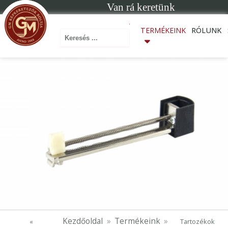
Van rá keretünk
Keresés ...
TERMÉKEINK
RÓLUNK
Kezdőoldal
Termékeink
«
Tartozékok