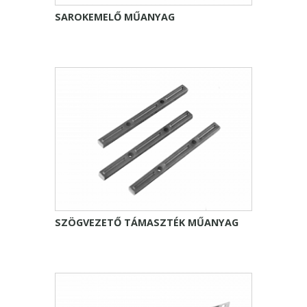
SAROKEMELŐ MŰANYAG
SZÖGVEZETŐ TÁMASZTÉK MŰANYAG