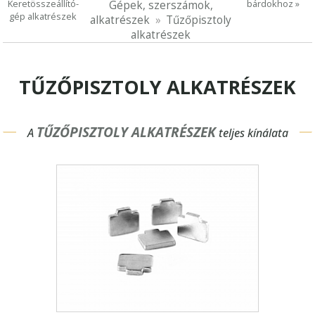
Keretösszeállító-
bárdokhoz »
Gépek, szerszámok,
gép alkatrészek
alkatrészek
Tűzőpisztoly
alkatrészek
TŰZŐPISZTOLY ALKATRÉSZEK
TŰZŐPISZTOLY ALKATRÉSZEK
A
teljes kínálata