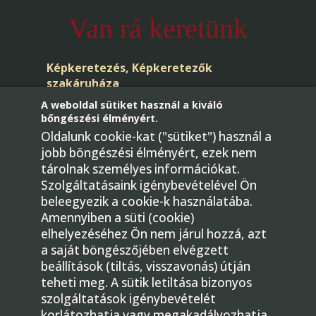
Van rá keretünk
Képkeretezés, Képkeretezők
szakáruháza
A weboldal sütiket használ a kiváló
bőngészési élményért.
Oldalunk cookie-kat ("sütiket") használ a
jobb böngészési élményért, ezek nem
tárolnak személyes információkat.
Szolgáltatásaink igénybevételével Ön
beleegyezik a cookie-k használatába.
Telefon: +36-30/436-4181
Amennyiben a süti (cookie)
E-mail:
elhelyezéséhez Ön nem járul hozzá, azt
megrendeles@gmkepkeretezok.hu
a saját böngészőjében elvégzett
beállítások (tiltás, visszavonás) útján
1224 Budapest, Bartók Béla út 31.
teheti meg. A sütik letiltása bizonyos
Facebook
szolgáltatások igénybevételét
korlátozhatja vagy megakadályozhatja.