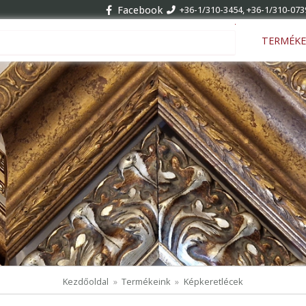
Facebook
+36-1/310-3454, +36-1/310-073
Keresés ...
TERMÉKE
Kezdőoldal
Termékeink
Képkeretlécek