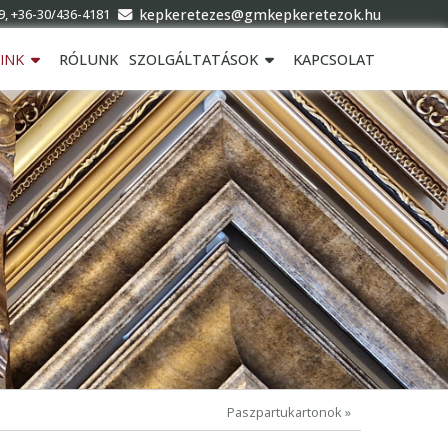
kepkeretezes@gmkepkeretezok.hu
9, +36-30/436-4181
INK
RÓLUNK
SZOLGÁLTATÁSOK
KAPCSOLAT
Paszpartukartonok »