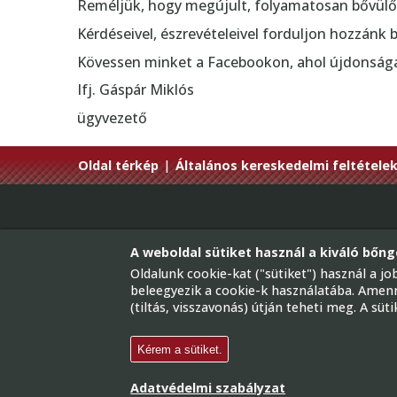
Reméljük, hogy megújult, folyamatosan bővül
Kérdéseivel, észrevételeivel forduljon hozzánk
Kövessen minket a Facebookon, ahol újdonságain
Ifj. Gáspár Miklós
ügyvezető
Oldal térkép
|
Általános kereskedelmi feltétele
A weboldal sütiket használ a kiváló bőng
Van rá keret
Oldalunk cookie-kat ("sütiket") használ a 
beleegyezik a cookie-k használatába. Amenny
(tiltás, visszavonás) útján teheti meg. A sü
Képkeretezés, Képkeretezők 
Kérem a sütiket.
Adatvédelmi szabályzat