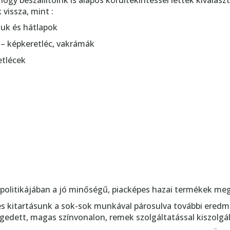
ogy beszállítóink is alapos körültekintéssel lettek kiválas
vissza, mint :
uk és hátlapok
 – képkeretléc, vakrámák
etlécek
etpolitikájában a jó minőségű, piacképes hazai termékek me
s kitartásunk a sok-sok munkával párosulva további eredmé
égedett, magas színvonalon, remek szolgáltatással kiszolgált