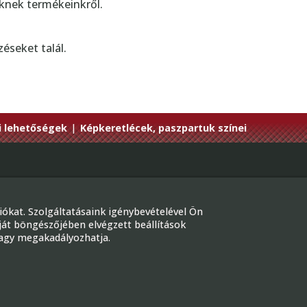
knek termékeinkről.
éseket talál.
i lehetőségek
|
Képkeretlécek, paszpartuk színei
on: +36-30/436-4181
l: megrendeles@gmkepkeretezok.hu
ókat. Szolgáltatásaink igénybevételével Ön
udapest, Bartók Béla út 31.
ját böngészőjében elvégzett beállítások
 vagy megakadályozhatja.
cebook
bi elérhetőségeink »