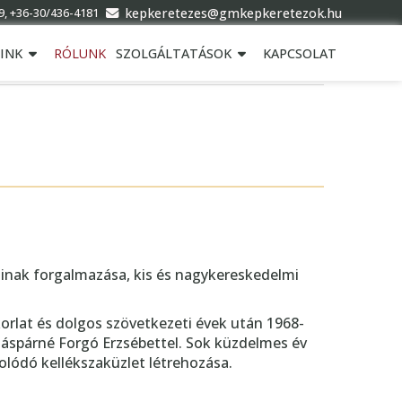
kepkeretezes@gmkepkeretezok.hu
9, +36-30/436-4181
INK
RÓLUNK
SZOLGÁLTATÁSOK
KAPCSOLAT
inak forgalmazása, kis és nagykereskedelmi
korlat és dolgos szövetkezeti évek után 1968-
Gáspárné Forgó Erzsébettel. Sok küzdelmes év
olódó kellékszaküzlet létrehozása.