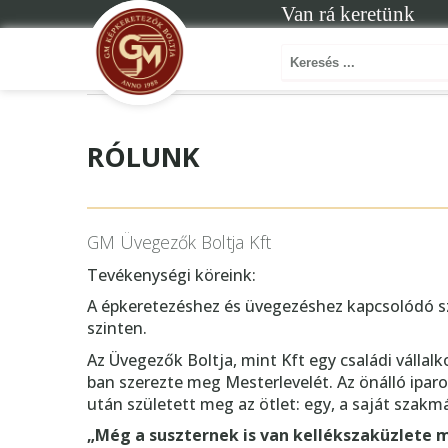
Van rá keretünk
RÓLUNK
GM Üvegezők Boltja Kft
Tevékenységi köreink:
A épkeretezéshez és üvegezéshez kapcsolódó s
szinten.
Az Üvegezők Boltja, mint Kft egy családi vállal
ban szerezte meg Mesterlevelét. Az önálló ipa
után született meg az ötlet: egy, a saját szak
„Még a suszternek is van kellékszaküzlete 