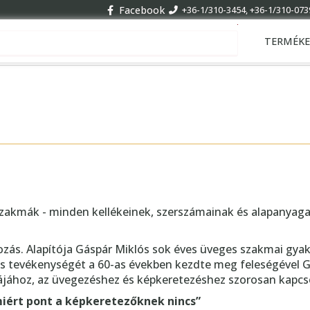
Facebook
+36-1/310-3454, +36-1/310-073
Keresés ...
TERMÉKE
zakmák - minden kellékeinek, szerszámainak és alapanyaga
kozás. Alapítója Gáspár Miklós sok éves üveges szakmai gya
ros tevékenységét a 60-as években kezdte meg feleségével 
májához, az üvegezéshez és képkeretezéshez szorosan kapcs
miért pont a képkeretezőknek nincs”