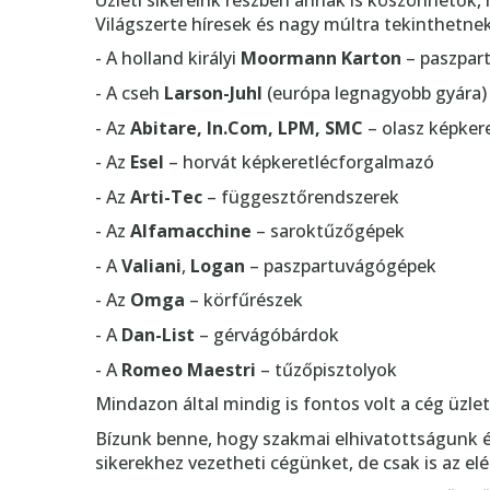
Üzleti sikereink részben annak is köszönhetők, h
Világszerte híresek és nagy múltra tekinthetnek 
- A holland királyi
Moormann Karton
– paszpart
- A cseh
Larson-Juhl
(európa legnagyobb gyára)
- Az
Abitare, In.Com, LPM, SMC
– olasz képker
- Az
Esel
– horvát képkeretlécforgalmazó
- Az
Arti-Tec
– függesztőrendszerek
- Az
Alfamacchine
– saroktűzőgépek
- A
Valiani
,
Logan
– paszpartuvágógépek
- Az
Omga
– körfűrészek
- A
Dan-List
– gérvágóbárdok
- A
Romeo Maestri
– tűzőpisztolyok
Mindazon által mindig is fontos volt a cég üzl
Bízunk benne, hogy szakmai elhivatottságunk é
sikerekhez vezetheti cégünket, de csak is az el