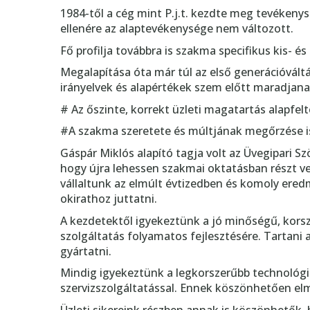
1984-től a cég mint P.j.t. kezdte meg tevékenys
ellenére az alaptevékenysége nem változott.
Fő profilja továbbra is szakma specifikus kis- 
Megalapítása óta már túl az első generációváltá
irányelvek és alapértékek szem előtt maradjana
# Az őszinte, korrekt üzleti magatartás alapfelt
#A szakma szeretete és múltjának megőrzése i
Gáspár Miklós alapító tagja volt az Üvegipari Sz
hogy újra lehessen szakmai oktatásban részt ve
vállaltunk az elmúlt évtizedben és komoly ered
okirathoz juttatni.
A kezdetektől igyekeztünk a jó minőségű, kors
szolgáltatás folyamatos fejlesztésére. Tartani
gyártatni.
Mindig igyekeztünk a legkorszerűbb technológiá
szervizszolgáltatással. Ennek köszönhetően el