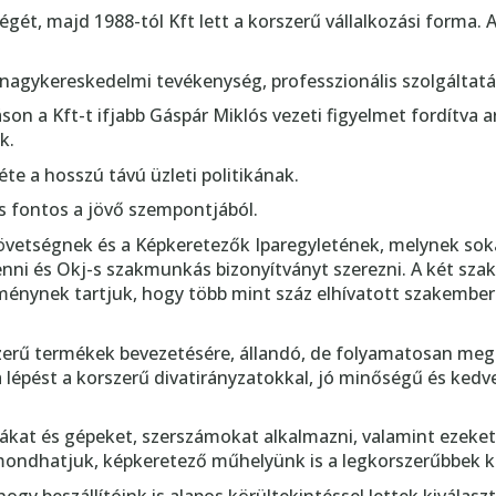
égét, majd 1988-tól Kft lett a korszerű vállalkozási forma.
és nagykereskedelmi tevékenység, professzionális szolgáltatá
son a Kft-t ifjabb Gáspár Miklós vezeti figyelmet fordítva 
k.
éte a hosszú távú üzleti politikának.
s fontos a jövő szempontjából.
övetségnek és a Képkeretezők Iparegyletének, melynek sokáig 
nni és Okj-s szakmunkás bizonyítványt szerezni. A két szak
ménynek tartjuk, hogy több mint száz elhívatott szakember
zerű termékek bevezetésére, állandó, de folyamatosan megúj
 a lépést a korszerű divatirányzatokkal, jó minőségű és ked
kat és gépeket, szerszámokat alkalmazni, valamint ezeket 
mondhatjuk, képkeretező műhelyünk is a legkorszerűbbek kö