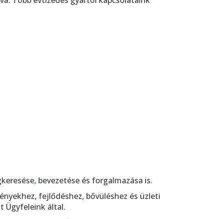
ztva. Több évtizedes gyártói kapcsolataink
gkeresése, bevezetése és forgalmazása is.
nyekhez, fejlődéshez, bővüléshez és üzleti
 Ügyfeleink által.