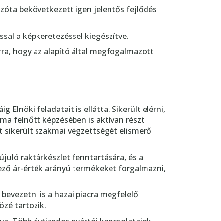
 Azóta bekövetkezett igen jelentős fejlődés
ssal a képkeretezéssel kiegészítve.
arra, hogy az alapító által megfogalmazott
Elnöki feladatait is ellátta. Sikerült elérni,
ma felnőtt képzésében is aktívan részt
t sikerült szakmai végzettségét elismerő
uló raktárkészlet fenntartására, és a
vező ár-érték arányú termékeket forgalmazni,
bevezetni is a hazai piacra megfelelő
zé tartozik.