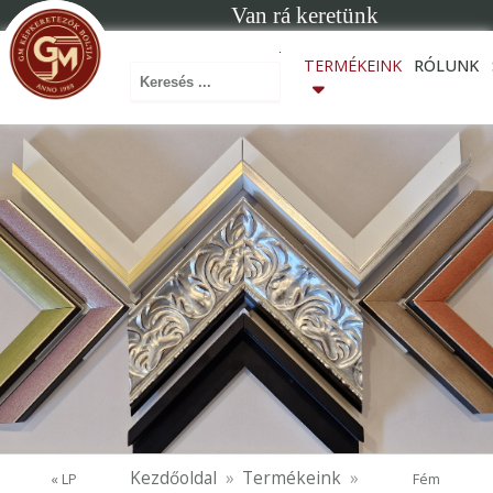
Van rá keretünk
Keresés ...
TERMÉKEINK
RÓLUNK
Kezdőoldal
Termékeink
« LP
Fém