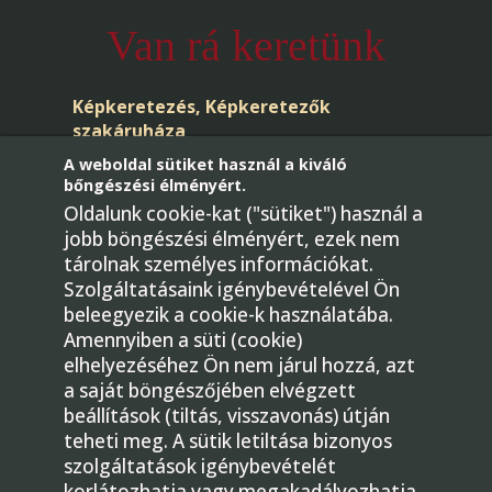
Van rá keretünk
Képkeretezés, Képkeretezők
szakáruháza
A weboldal sütiket használ a kiváló
bőngészési élményért.
Oldalunk cookie-kat ("sütiket") használ a
jobb böngészési élményért, ezek nem
tárolnak személyes információkat.
Szolgáltatásaink igénybevételével Ön
beleegyezik a cookie-k használatába.
Telefon: +36-30/436-4181
Amennyiben a süti (cookie)
E-mail:
elhelyezéséhez Ön nem járul hozzá, azt
megrendeles@gmkepkeretezok.hu
a saját böngészőjében elvégzett
beállítások (tiltás, visszavonás) útján
1224 Budapest, Bartók Béla út 31.
teheti meg. A sütik letiltása bizonyos
Facebook
szolgáltatások igénybevételét
korlátozhatja vagy megakadályozhatja.