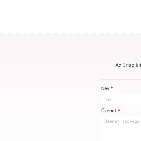
Az űrlap k
Név
Üzenet