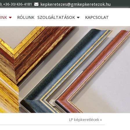
kepkeretezes@gmkepkeretezok.hu
9, +36-30/436-4181
INK
RÓLUNK
SZOLGÁLTATÁSOK
KAPCSOLAT
LP képkeretlécek »