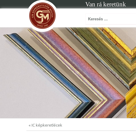
Van rá keretünk
« IC képkeretlécek