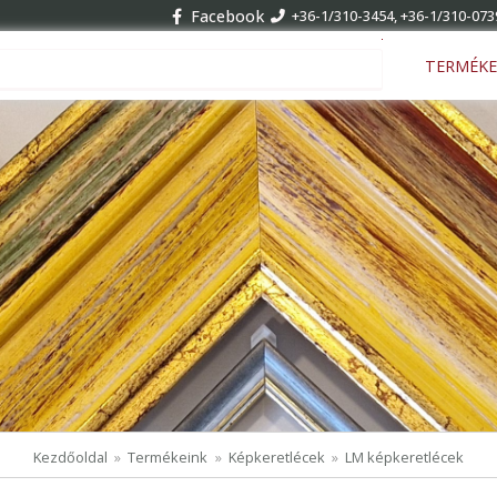
Facebook
+36-1/310-3454, +36-1/310-073
Keresés ...
TERMÉKE
Kezdőoldal
Termékeink
Képkeretlécek
LM képkeretlécek