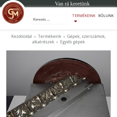
Van rá keretünk
Keresés ...
TERMÉKEINK
RÓLUNK
Kezdőoldal
Termékeink
Gépek, szerszámok,
alkatrészek
Egyéb gépek