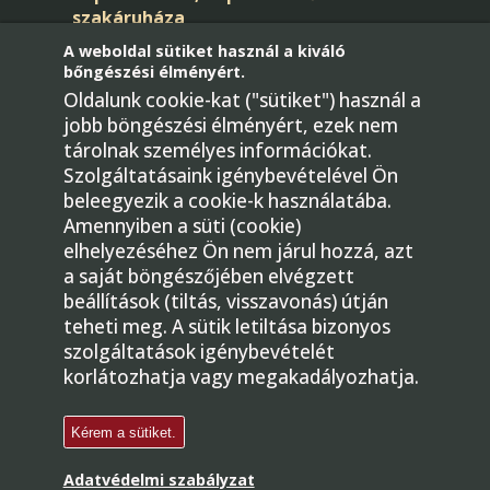
szakáruháza
A weboldal sütiket használ a kiváló
bőngészési élményért.
Oldalunk cookie-kat ("sütiket") használ a
jobb böngészési élményért, ezek nem
tárolnak személyes információkat.
Szolgáltatásaink igénybevételével Ön
beleegyezik a cookie-k használatába.
Telefon: +36-30/436-4181
Amennyiben a süti (cookie)
E-mail:
elhelyezéséhez Ön nem járul hozzá, azt
megrendeles@gmkepkeretezok.hu
a saját böngészőjében elvégzett
beállítások (tiltás, visszavonás) útján
1224 Budapest, Bartók Béla út 31.
teheti meg. A sütik letiltása bizonyos
Facebook
szolgáltatások igénybevételét
korlátozhatja vagy megakadályozhatja.
További elérhetőségeink »
Kérem a sütiket.
Minden jog fenntartva: © 1998 - 2026 | GM Üvegezők
Adatvédelmi szabályzat