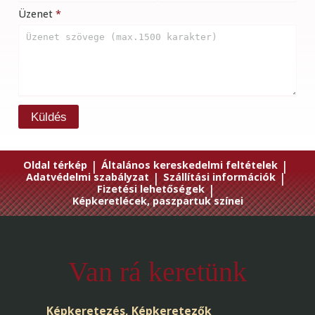
Üzenet
Küldés
Oldal térkép
|
Általános kereskedelmi feltételek
|
Adatvédelmi szabályzat
|
Szállítási információk
|
Fizetési lehetőségek
|
Képkeretlécek, paszpartuk színei
Van rá keretünk
Képkeretezés, Képkeretezők